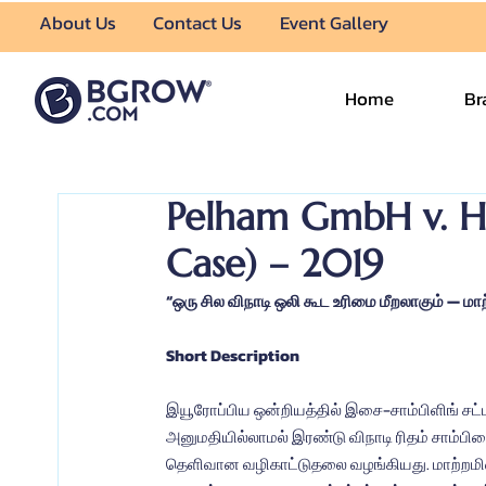
About Us
Contact Us
Event Gallery
Home
Br
Pelham GmbH v. Hü
Case) – 2019
“ஒரு சில விநாடி ஒலி கூட உரிமை மீறலாகும் — 
Short Description
இயூரோப்பிய ஒன்றியத்தில் இசை-சாம்பிளிங் சட்டப
அனுமதியில்லாமல் இரண்டு விநாடி ரிதம் சாம்பிள
தெளிவான வழிகாட்டுதலை வழங்கியது. மாற்றமின்