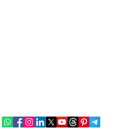
Quick Links
.V. v. Padawan Tech Pvt.
Meta Platforms, Inc. 
he
ABOUT US
Data Ltd.
n
TERMS & CONDITIONS
PRIVACY POLICY
REFUND & CANCELLATION
e
SHIPPING & DELIVERY
ALTERNATIVE INDIAN
BRANDS
CONTACT US