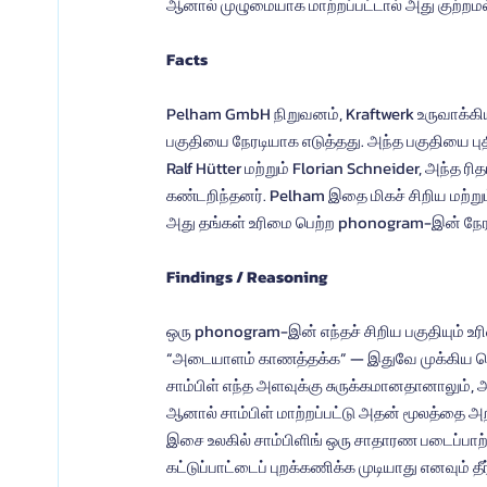
ஆனால் முழுமையாக மாற்றப்பட்டால் அது குற்ற
Facts
Pelham GmbH நிறுவனம், Kraftwerk உருவாக்கிய 1
பகுதியை நேரடியாக எடுத்தது. அந்த பகுதியை புதி
Ralf Hütter மற்றும் Florian Schneider, அந்த ரி
கண்டறிந்தனர். Pelham இதை மிகச் சிறிய மற்றும
அது தங்கள் உரிமை பெற்ற phonogram-இன் நேரட
Findings / Reasoning
ஒரு phonogram-இன் எந்தச் சிறிய பகுதியும் உரி
“அடையாளம் காணத்தக்க” — இதுவே முக்கிய ச
சாம்பிள் எந்த அளவுக்கு சுருக்கமானதானாலும், 
ஆனால் சாம்பிள் மாற்றப்பட்டு அதன் மூலத்தை அறி
இசை உலகில் சாம்பிளிங் ஒரு சாதாரண படைப்பாற்
கட்டுப்பாட்டைப் புறக்கணிக்க முடியாது எனவும் தீ