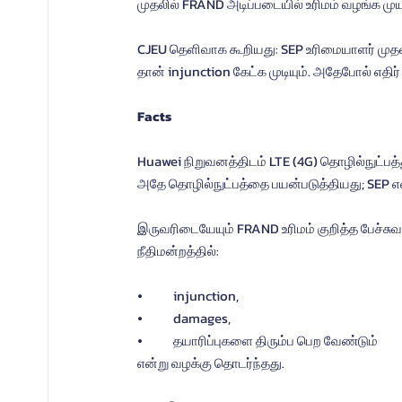
முதலில் FRAND அடிப்படையில் உரிமம் வழங்க மு
CJEU தெளிவாக கூறியது: SEP உரிமையாளர் முதலில
தான் injunction கேட்க முடியும். அதேபோல் எதிர்
Facts
Huawei நிறுவனத்திடம் LTE (4G) தொழில்நுட்பத்
அதே தொழில்நுட்பத்தை பயன்படுத்தியது; SEP என
இருவரிடையேயும் FRAND உரிமம் குறித்த பேச்ச
நீதிமன்றத்தில்:
⦁	injunction,
⦁	damages,
⦁	தயாரிப்புகளை திரும்ப பெற வேண்டும்
என்று வழக்கு தொடர்ந்தது.