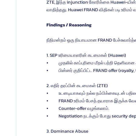
ZTE, இந்த injunction கோரிக்கை Huawei-யின் 
வாதித்தது. Huawei FRAND விதிகள் படி உரிமம் 
Findings / Reasoning
நீதிமன்றம் ஒரு நியாயமான FRAND பேச்சுவார
1. SEP உரிமையாளரின் கடமைகள் (Huawei)
⦁	முதலில் காப்புரிமை மீறல் பற்றி தெளிவா
⦁	பின்னர் குறிப்பிட்ட FRAND offer (royal
2. எதிர் தரப்பின் கடமைகள் (ZTE)
⦁	உடனடியாகவும் நல்ல நம்பிக்கையுடன் பதி
⦁	FRAND உரிமம் பேசத் தயாராக இருக்க வேண
⦁	Counter-offer வழங்கலாம்.
⦁	Negotiation நடக்கும் போது security d
3. Dominance Abuse