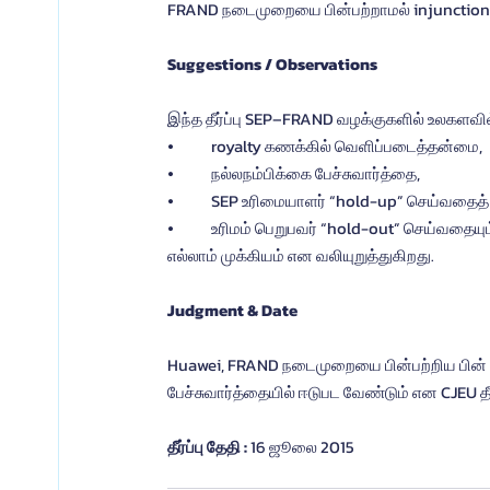
FRAND நடைமுறையை பின்பற்றாமல் injunction 
Suggestions / Observations
இந்த தீர்ப்பு SEP–FRAND வழக்குகளில் உலகளவில
⦁	royalty கணக்கில் வெளிப்படைத்தன்மை,
⦁	நல்லநம்பிக்கை பேச்சுவார்த்தை,
⦁	SEP உரிமையாளர் “hold-up” செய்வதைத் 
⦁	உரிமம் பெறுபவர் “hold-out” செய்வதையும
எல்லாம் முக்கியம் என வலியுறுத்துகிறது.
Judgment & Date
Huawei, FRAND நடைமுறையை பின்பற்றிய பின் 
பேச்சுவார்த்தையில் ஈடுபட வேண்டும் என CJEU தீர
தீர்ப்பு தேதி : 
16 ஜூலை 2015