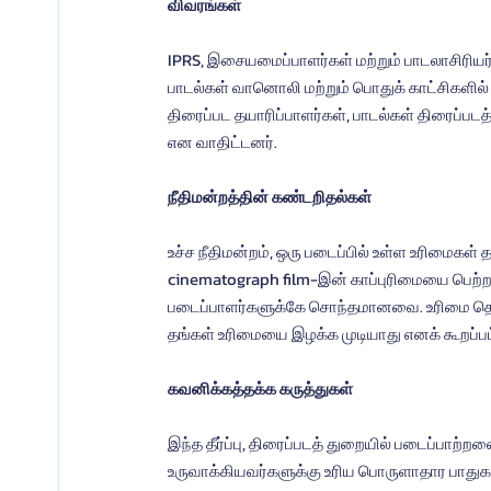
விவரங்கள்
IPRS, இசையமைப்பாளர்கள் மற்றும் பாடலாசிரியர்
பாடல்கள் வானொலி மற்றும் பொதுக் காட்சிகளில்
திரைப்பட தயாரிப்பாளர்கள், பாடல்கள் திரைப்படத
என வாதிட்டனர்.
நீதிமன்றத்தின் கண்டறிதல்கள்
உச்ச நீதிமன்றம், ஒரு படைப்பில் உள்ள உரிமைகள்
cinematograph film-இன் காப்புரிமையை பெற்ற
படைப்பாளர்களுக்கே சொந்தமானவை. உரிமை தெள
தங்கள் உரிமையை இழக்க முடியாது எனக் கூறப்பட
கவனிக்கத்தக்க கருத்துகள்
இந்த தீர்ப்பு, திரைப்படத் துறையில் படைப்பாற
உருவாக்கியவர்களுக்கு உரிய பொருளாதார பாதுகாப