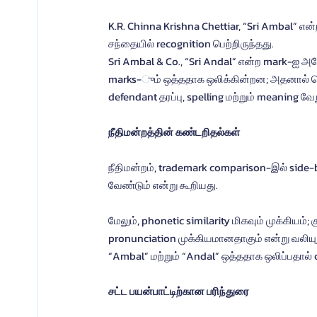
K.R. Chinna Krishna Chettiar, “Sri Ambal” எ
சந்தையில் recognition பெற்றிருந்தது.
Sri Ambal & Co., “Sri Andal” என்ற mark-ஐ அத
marks-ும் ஒத்ததாக ஒலிக்கின்றன; அதனால் பொ
defendant தரப்பு, spelling மற்றும் meaning 
நீதிமன்றத்தின் கண்டறிதல்கள்
நீதிமன்றம், trademark comparison-இல் side-b
வேண்டும் என்று கூறியது.
மேலும், phonetic similarity மிகவும் முக்கியம்;
pronunciation முக்கியமானதாகும் என்று வலியுற
“Ambal” மற்றும் “Andal” ஒத்ததாக ஒலிப்பதால் co
சட்ட பயன்பாட்டிற்கான பரிந்துரை