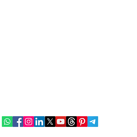
Quick Links
.V. v. Padawan Tech Pvt.
Meta Platforms, Inc. 
he
ABOUT US
Data Ltd.
n
TERMS & CONDITIONS
PRIVACY POLICY
REFUND & CANCELLATION
e
SHIPPING & DELIVERY
ALTERNATIVE INDIAN
BRANDS
CONTACT US