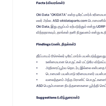
Facts (விவரங்கள்)
Oki Data “OKIDATA” என்ற டிரேட்மார்க் உரிமையா
டீலர் அல்ல. ASD okidataparts.com டொமைனில்
Oki Data, இது குழப்பம் ஏற்படுத்தும் என்று U
விற்றதாகவும், தாங்கள் தனி நிறுவனம் என்று கூ
Findings (கண்டறிதல்கள்)
தீர்ப்பாயம் ரிசெல்லர் டிரேட்மார்க் பயன்படுத்து
⦁	உண்மையான பொருட்கள் மட்டுமே விற்கப்
⦁	அதிகாரப்பூர்வ தொடர்பு இல்லை என்பதை 
⦁	டொமைன் பயன்பாடு உரிமையாளர் பயன்பாட
⦁	வலைத்தளம் அந்த பிராண்ட் பொருட்களை
ASD பெரும்பாலான நிபந்தனைகளை பூர்த்தி செய்
Suggestions (பரிந்துரைகள்)