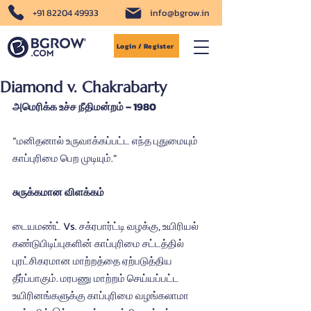
+91 82204 49933
info@bgrow.in
Login / Register
Diamond v. Chakrabarty
அமெரிக்க உச்ச நீதிமன்றம் – 1980
“மனிதனால் உருவாக்கப்பட்ட எந்த புதுமையும் 
காப்புரிமை பெற முடியும்.”
சுருக்கமான விளக்கம்
டையமண்ட் Vs. சக்ரபார்ட்டி வழக்கு, உயிரியல் 
கண்டுபிடிப்புகளின் காப்புரிமை சட்டத்தில் 
புரட்சிகரமான மாற்றத்தை ஏற்படுத்திய 
தீர்ப்பாகும். மரபணு மாற்றம் செய்யப்பட்ட 
உயிரினங்களுக்கு காப்புரிமை வழங்கலாமா 