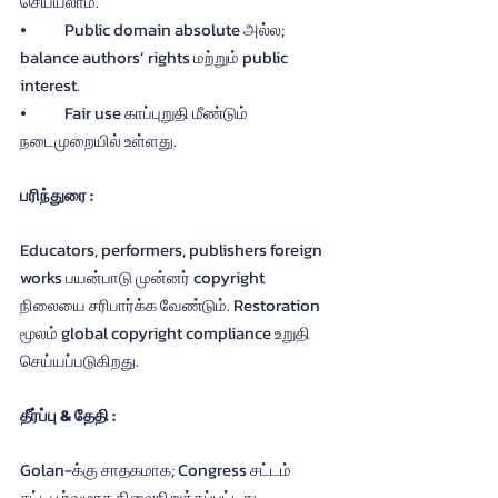
செய்யலாம்.
⦁	Public domain absolute அல்ல; 
balance authors’ rights மற்றும் public 
interest.
⦁	Fair use காப்புறுதி மீண்டும் 
நடைமுறையில் உள்ளது.
பரிந்துரை :
Educators, performers, publishers foreign 
works பயன்பாடு முன்னர் copyright 
நிலையை சரிபார்க்க வேண்டும். Restoration 
மூலம் global copyright compliance உறுதி 
செய்யப்படுகிறது.
தீர்ப்பு & தேதி :
Golan-க்கு சாதகமாக; Congress சட்டம் 
சட்டபூர்வமாக நிலைநிறுத்தப்பட்டது.