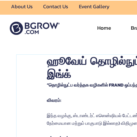
About Us
Contact Us
Event Gallery
Home
Br
ஹூவேய் தொழில்நுட்
இங்க்
“தொழில்நுட்ப வர்த்தக வழிகளில் FRAND ஒப்பந
விவரம்:
இந்த வழக்கு, ஸ்டாண்டர்ட் எஸென்ஷியல் பேட்ட
நேர்மையான மற்றும் பாகுபாடு இல்லாத) விதிமு