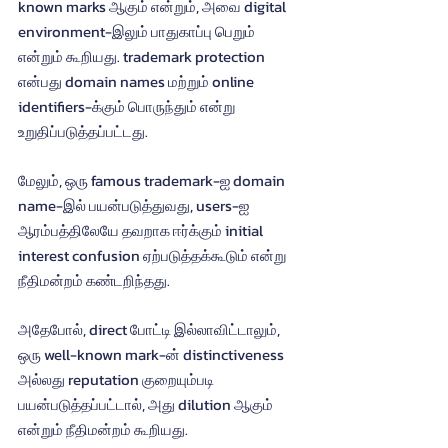
known marks ஆகும் என்றும், அவை digital 
environment-இலும் பாதுகாப்பு பெறும் 
என்றும் கூறியது. trademark protection 
என்பது domain names மற்றும் online 
identifiers-க்கும் பொருந்தும் என்று 
உறுதிப்படுத்தப்பட்டது.
மேலும், ஒரு famous trademark-ஐ domain 
name-இல் பயன்படுத்துவது, users-ஐ 
ஆரம்பத்திலேயே தவறாக ஈர்க்கும் initial 
interest confusion ஏற்படுத்தக்கூடும் என்று 
நீதிமன்றம் கண்டறிந்தது.
அதேபோல், direct போட்டி இல்லாவிட்டாலும், 
ஒரு well-known mark-ன் distinctiveness 
அல்லது reputation குறையும்படி 
பயன்படுத்தப்பட்டால், அது dilution ஆகும் 
என்றும் நீதிமன்றம் கூறியது.