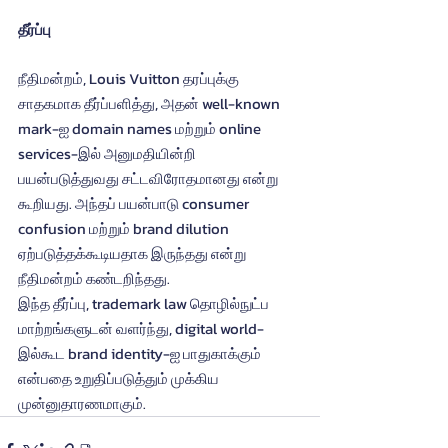
தீர்ப்பு
நீதிமன்றம், Louis Vuitton தரப்புக்கு 
சாதகமாக தீர்ப்பளித்து, அதன் well-known 
mark-ஐ domain names மற்றும் online 
services-இல் அனுமதியின்றி 
பயன்படுத்துவது சட்டவிரோதமானது என்று 
கூறியது. அந்தப் பயன்பாடு consumer 
confusion மற்றும் brand dilution 
ஏற்படுத்தக்கூடியதாக இருந்தது என்று 
நீதிமன்றம் கண்டறிந்தது.
இந்த தீர்ப்பு, trademark law தொழில்நுட்ப 
மாற்றங்களுடன் வளர்ந்து, digital world-
இல்கூட brand identity-ஐ பாதுகாக்கும் 
என்பதை உறுதிப்படுத்தும் முக்கிய 
முன்னுதாரணமாகும்.