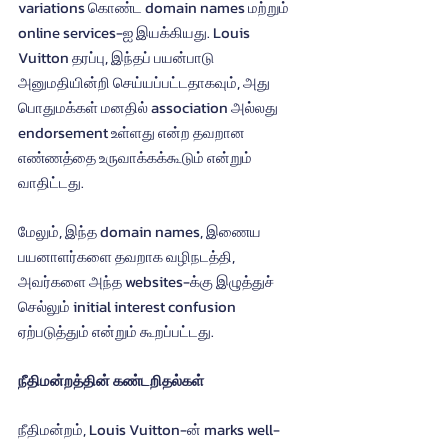
variations கொண்ட domain names மற்றும் 
online services-ஐ இயக்கியது. Louis 
Vuitton தரப்பு, இந்தப் பயன்பாடு 
அனுமதியின்றி செய்யப்பட்டதாகவும், அது 
பொதுமக்கள் மனதில் association அல்லது 
endorsement உள்ளது என்ற தவறான 
எண்ணத்தை உருவாக்கக்கூடும் என்றும் 
வாதிட்டது.
மேலும், இந்த domain names, இணைய 
பயனாளர்களை தவறாக வழிநடத்தி, 
அவர்களை அந்த websites-க்கு இழுத்துச் 
செல்லும் initial interest confusion 
ஏற்படுத்தும் என்றும் கூறப்பட்டது.
நீதிமன்றத்தின் கண்டறிதல்கள்
நீதிமன்றம், Louis Vuitton-ன் marks well-