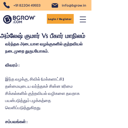
+91 82204 49933
info@bgrow.in
Login / Register
அம்லேஷ் குமார் Vs பீகார் மாநிலம்
வர்த்தக அடையாள வழக்குகளில் குற்றவியல் 
நடைமுறை துருபயோகம்.
விவரம் :
இந்த வழக்கு, சிவில் (மக்களாட்சி) 
தன்மையுடைய வர்த்தகச் சின்ன உரிமை 
சிக்கல்களில் குற்றவியல் வழிகளை தவறாக 
பயன்படுத்தும் பழக்கத்தை 
வெளிப்படுத்துகிறது.
சம்பவங்கள் : 