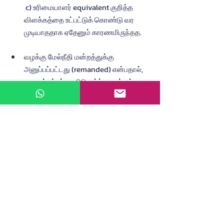
 c) உரிமையாளர் equivalent குறித்த 
விளக்கத்தை உட்பட்டுக் கொண்டு வர 
முடியாததாக ஏதேனும் காரணமிருந்தத.
வழக்கு மேல்நீதி மன்றத்துக்கு 
அனுப்பப்பட்டது (remanded) என்பதால், 
குறைக்கப்பட்ட எலிமென்ட்  மூலம் எந்த 
உரிமைகள் இழக்கப்பட்டன, அந்த 
உரிமைகள் மீட்கப்படுகிறதா என்பதன் மீது 
புதிய விசாரணை நடத்தப்படவேண்டும்.
Recent Posts
See All