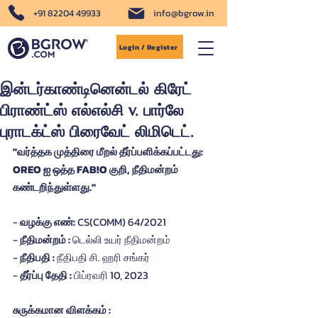
+91 82204 49933
info@bgrow.in
Login / Register
இன்டர்காண்டினென்டல் கிரேட்
பிராண்ட்ஸ் எல்எல்சி v. பார்லே
புராடக்ட்ஸ் பிரைவேட் லிமிடெட்.
"வர்த்தக முத்திரை மீறல் தீர்ப்பளிக்கப்பட்டது: 
OREO ஐ ஒத்த FAB!O குறி, நீதிமன்றம் 
கண்டறிந்துள்ளது."
-
 வழக்கு எண்: 
CS(COMM) 64/2021
- 
நீதிமன்றம் : 
டெல்லி உயர் நீதிமன்றம்
- 
நீதிபதி : 
நீதிபதி சி. ஹரி சங்கர்
-
 தீர்ப்பு தேதி : 
பிப்ரவரி 10, 2023
சுருக்கமான விளக்கம் :