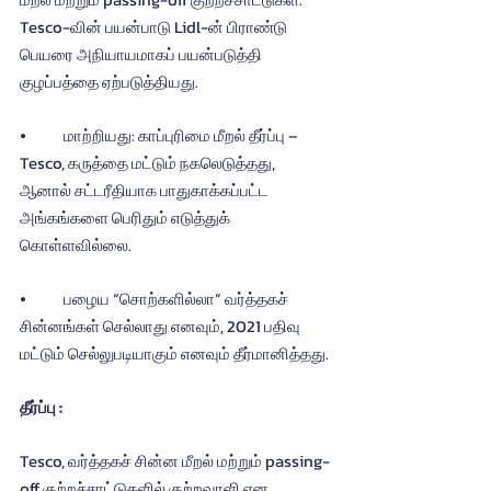
Tesco-வின் பயன்பாடு Lidl-ன் பிராண்டு 
பெயரை அநியாயமாகப் பயன்படுத்தி 
குழப்பத்தை ஏற்படுத்தியது.
⦁	மாற்றியது: காப்புரிமை மீறல் தீர்ப்பு – 
Tesco, கருத்தை மட்டும் நகலெடுத்தது, 
ஆனால் சட்டரீதியாக பாதுகாக்கப்பட்ட 
அங்கங்களை பெரிதும் எடுத்துக் 
கொள்ளவில்லை.
⦁	பழைய “சொற்களில்லா” வர்த்தகச் 
சின்னங்கள் செல்லாது எனவும், 2021 பதிவு 
மட்டும் செல்லுபடியாகும் எனவும் தீர்மானித்தது.
தீர்ப்பு :
Tesco, வர்த்தகச் சின்ன மீறல் மற்றும் passing-
off குற்றச்சாட்டுகளில் குற்றவாளி என 