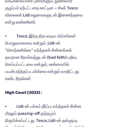
வாடிக்கையாளர் புகார்களும், நுகர்வோர் 
குழப்பம் ஏற்பட்டதை காட்டின – சிலர் Tesco 
விலைகள் Lidl சலுகைகளுடன் இணைந்தவை 
என்று எண்ணினர்.
⦁	Tesco, இந்த நிற-வடிவ அம்சங்கள் 
பொதுவானவை என்றும், Lidl-ன் 
“சொற்களில்லா” வர்த்தகச் சின்னங்கள் 
தவறான நோக்கத்துடன் (bad faith) பதிவு 
செய்யப்பட்டவை என்றும், உண்மையில் 
பயன்படுத்தப்படவில்லை என்றும் வாதிட்டது.
கண்டறிதல்கள்
High Court (2023) :
⦁	Lidl-ன் பக்கம் தீர்ப்பு: வர்த்தகச் சின்ன 
மீறலும் passing-off குற்றமும் 
நிரூபிக்கப்பட்டது. Tesco, Lidl-ன் தள்ளுபடி 