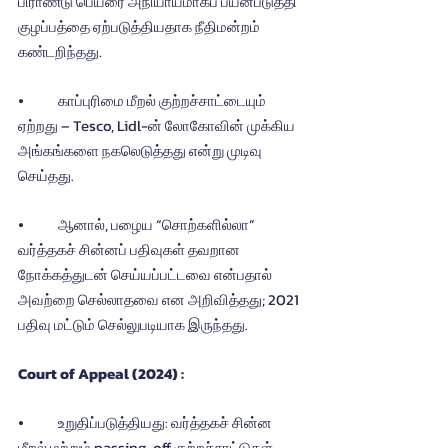
பிராண்டு பெயரை அநியாயமாகப் பயன்படுத்தி 
குழப்பத்தை ஏற்படுத்தியதாக நீதிமன்றம் 
கண்டறிந்தது.
⦁	காப்புரிமை மீறல் குற்றச்சாட்டையும் 
ஏற்றது – Tesco, Lidl-ன் லோகோவின் முக்கிய 
அங்கங்களை நகலெடுத்தது என்று முடிவு 
செய்தது.
⦁	ஆனால், பழைய “சொற்களில்லா” 
வர்த்தகச் சின்னப் பதிவுகள் தவறான 
நோக்கத்துடன் செய்யப்பட்டவை என்பதால் 
அவற்றை செல்லாதவை என அறிவித்தது; 2021 
பதிவு மட்டும் செல்லுபடியாக இருந்தது.
Court of Appeal (2024) :
⦁	உறுதிப்படுத்தியது: வர்த்தகச் சின்ன 
மீறல் மற்றும் passing-off குற்றச்சாட்டுகள். 