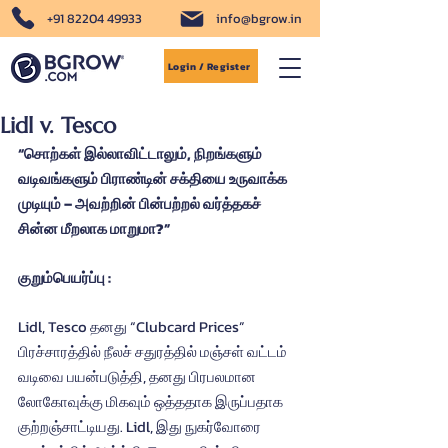
+91 82204 49933
info@bgrow.in
Login / Register
Lidl v. Tesco
“சொற்கள் இல்லாவிட்டாலும், நிறங்களும் 
வடிவங்களும் பிராண்டின் சக்தியை உருவாக்க 
முடியும் – அவற்றின் பின்பற்றல் வர்த்தகச் 
சின்ன மீறலாக மாறுமா?”
குறும்பெயர்ப்பு :
Lidl, Tesco தனது “Clubcard Prices” 
பிரச்சாரத்தில் நீலச் சதுரத்தில் மஞ்சள் வட்டம் 
வடிவை பயன்படுத்தி, தனது பிரபலமான 
லோகோவுக்கு மிகவும் ஒத்ததாக இருப்பதாக 
குற்றஞ்சாட்டியது. Lidl, இது நுகர்வோரை 