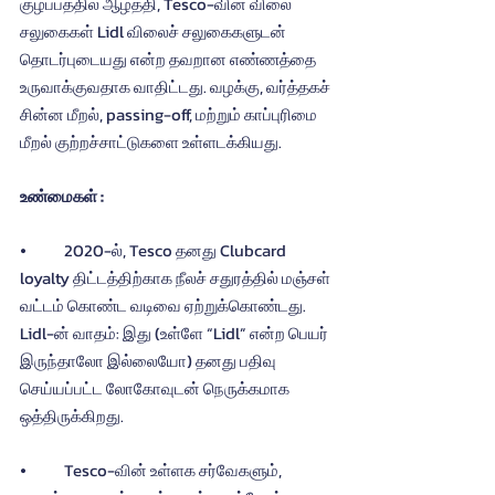
குழப்பத்தில் ஆழ்த்தி, Tesco-வின் விலை 
சலுகைகள் Lidl விலைச் சலுகைகளுடன் 
தொடர்புடையது என்ற தவறான எண்ணத்தை 
உருவாக்குவதாக வாதிட்டது. வழக்கு, வர்த்தகச் 
சின்ன மீறல், passing-off, மற்றும் காப்புரிமை 
மீறல் குற்றச்சாட்டுகளை உள்ளடக்கியது.
உண்மைகள் :
⦁	2020-ல், Tesco தனது Clubcard 
loyalty திட்டத்திற்காக நீலச் சதுரத்தில் மஞ்சள் 
வட்டம் கொண்ட வடிவை ஏற்றுக்கொண்டது. 
Lidl-ன் வாதம்: இது (உள்ளே “Lidl” என்ற பெயர் 
இருந்தாலோ இல்லையோ) தனது பதிவு 
செய்யப்பட்ட லோகோவுடன் நெருக்கமாக 
ஒத்திருக்கிறது.
⦁	Tesco-வின் உள்ளக சர்வேகளும், 