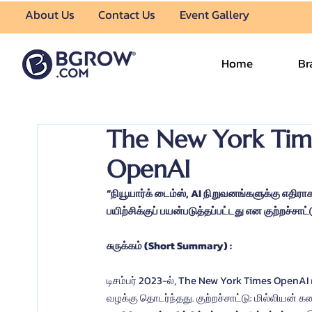
About Us
Contact Us
Event Gallery
Home
Br
The New York Time
OpenAI
“நியூயார்க் டைம்ஸ், AI நிறுவனங்களுக்கு எதிரா
பயிற்சிக்குப் பயன்படுத்தப்பட்டது என குற்றச்சாட்ட
சுருக்கம் (Short Summary) :
டிசம்பர் 2023-ல், The New York Times OpenAI ம
வழக்கு தொடர்ந்தது. குற்றச்சாட்டு: மில்லியன