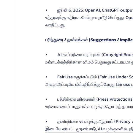
⦁	ஜூன் 6, 2025: OpenAI, ChatGPT output logs-ஐ காலவரையின்றி பாதுகாக்க வேண்டும் என்ற நீதிமன்ற 
உத்தரவுக்கு எதிராக மேல்முறையீடு செய்தது. Op
வாதிட்டது.
பரிந்துரை / தாக்கங்கள் (Suggestions / Implic
⦁	AI காப்புரிமை வரம்புகள் (Copyright Boundaries): Times வழக்கு வென்றால், AI நிறுவனங்கள் பத்திரிகை 
உள்ளடக்கத்திற்கான உரிமம் பெறுவது கட்டாயமாகு
⦁	Fair Use சுருக்கப்படும் (Fair Use Under Scrutiny): AI outputs, மூல உள்ளடக்கத்துடன் போட்டியிடும்போது அல்லது 
அதை அப்படியே மீள்பதிப்பிக்கும்போது, fair use 
⦁	பத்திரிகை உரிமைகள் (Press Protections): பத்திரிகைகள், பெரிய தொழில்நுட்ப நிறுவனங்களுக்கு எதிராக 
உரிமைகளைப் பாதுகாக்க வழக்கு தொடரத் தயாரா
⦁	தனியுரிமை vs வழக்கு ஆதாரம் (Privacy vs Discovery): பயனர் தனியுரிமை மற்றும் வழக்கு ஆதாரப் பாதுகாப்பு 
இடையே ஏற்பட்ட முரண்பாடு, AI வழக்குகளில் ப