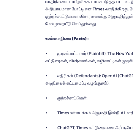
மாதிரிகளைப் பயிற்சிக்கப் பயன்படுத்தப்பட்டன. இ
அநியாயமான போட்டி என Times வாதிக்கிறது. 2025
குற்றச்சாட்டுகளை விசாரணைக்கு அனுமதித்துள்ள
மேல்முறையீடு செய்துள்ளது.
உண்மை நிலை (Facts) :
⦁	முரண்பாட்டாளர் (Plaintiff): The New York Times — காப்புரிமை பெற்ற கட்டுரைகள், விசாரணைகள், கருத்துக் 
கட்டுரைகள், விமர்சனங்கள், வழிகாட்டிகள் முதல
⦁	எதிரிகள் (Defendants): OpenAI (ChatGPT உருவாக்குனர்) மற்றும் Microsoft (முதலீட்டாளர் மற்றும் Azure 
அடிநிலைக் கட்டமைப்பு வழங்குனர்).
⦁	குற்றச்சாட்டுகள்:
⦁	Times உள்ளடக்கம் அனுமதி இன்றி AI மாதிர
⦁	ChatGPT, Times கட்டுரைகளை அப்படியே மீண்டும் உருவாக்குகிறது அல்லது அதன் சிறப்பான எழுத்து பாணியைப் 