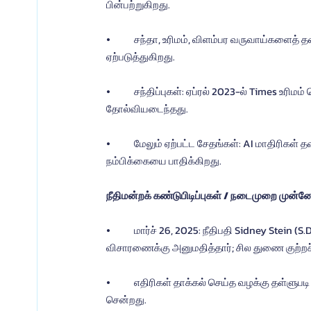
பின்பற்றுகிறது.
⦁	சந்தா, உரிமம், விளம்பர வருவாய்களைத் தவிர்த்து, Times உள்ளடக்கத்தைப் பிரதிபலித்து வருவாய் இழப்பு 
ஏற்படுத்துகிறது.
⦁	சந்திப்புகள்: ஏப்ரல் 2023-ல் Times உரிமம் தொடர்பான பேச்சுவார்த்தை நடத்த முயற்சித்தது, ஆனால் 
தோல்வியடைந்தது.
⦁	மேலும் ஏற்பட்ட சேதங்கள்: AI மாதிரிகள் தவறான தகவல்களை “Times தெரிவித்தது” எனக் கூறுதல்; இது 
நம்பிக்கையை பாதிக்கிறது.
நீதிமன்றக் கண்டுபிடிப்புகள் / நடைமுறை முன்ன
⦁	மார்ச் 26, 2025: நீதிபதி Sidney Stein (S.D.N.Y.), Times-இன் பெரும்பாலான காப்புரிமை குற்றச்சாட்டுகளை 
விசாரணைக்கு அனுமதித்தார்; சில துணை குற்றச்
⦁	எதிரிகள் தாக்கல் செய்த வழக்கு தள்ளுபடி மனு பெரும்பாலும் நிராகரிக்கப்பட்டது; வழக்கு discovery நிலைக்குச் 
சென்றது.